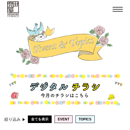
toggle
navigat
絞り込み
全てを表示
EVENT
TOPICS