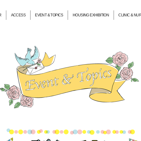
R
ACCESS
EVENT & TOPICS
HOUSING EXHIBITION
CLINIC & N