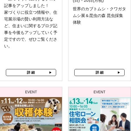
(日)・20日(月祝)
記事をアップしました！
世界のカブトムシ・クワガタ
家づくりに役立つ情報や、住
ムシ展＆昆虫の森 昆虫採集
宅展示場の賢い利用方法な
体験
ど、住まいに関するブログ記
事を今後もアップしていく予
定ですので、ぜひご覧くださ
い。
詳 細
詳 細
EVENT
EVENT