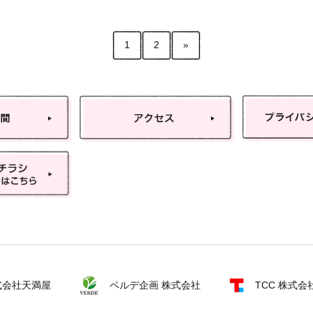
1
2
»
式会社天満屋
ベルデ企画 株式会社
TCC 株式