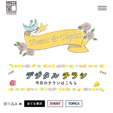
toggle
navigat
絞り込み
全てを表示
EVENT
TOPICS