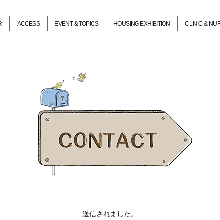
R
ACCESS
EVENT & TOPICS
HOUSING EXHIBITION
CLINIC & N
送信されました。