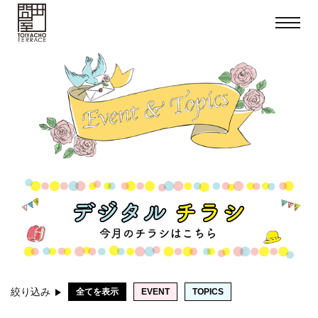
toggle
navigat
絞り込み
全てを表示
EVENT
TOPICS